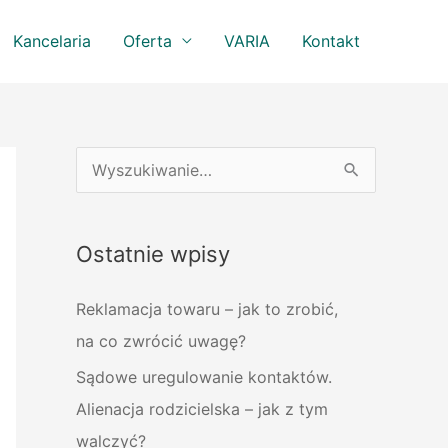
Kancelaria
Oferta
VARIA
Kontakt
S
z
u
Ostatnie wpisy
k
a
Reklamacja towaru – jak to zrobić,
j
na co zwrócić uwagę?
d
Sądowe uregulowanie kontaktów.
l
Alienacja rodzicielska – jak z tym
a
walczyć?