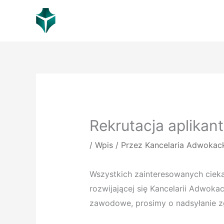
Przejdź
do
treści
Rekrutacja aplikan
/
Wpis
/ Przez
Kancelaria Adwokack
Wszystkich zainteresowanych ciek
rozwijającej się Kancelarii Adwok
zawodowe, prosimy o nadsyłanie zg